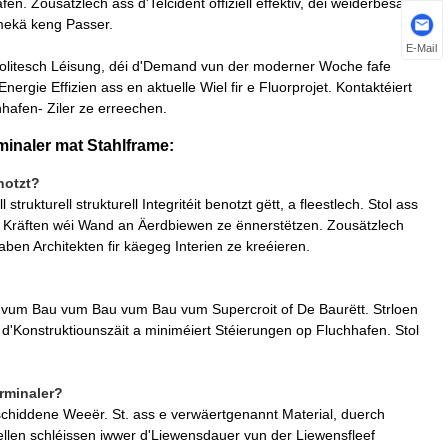
. Zousätzlech ass d'Telcident offiziell effektiv, déi weiderbesacht
mekä keng Passer.
E-Mail
olitesch Léisung, déi d'Demand vun der moderner Woche fafe
rgie Effizien ass en aktuelle Wiel fir e Fluorprojet. Kontaktéiert
chhafen- Ziler ze erreechen.
minaler mat Stahlframe:
notzt?
ukturell strukturell Integritéit benotzt gëtt, a fleestlech. Stol ass
n Kräften wéi Wand an Äerdbiewen ze ënnerstëtzen. Zousätzlech
ben Architekten fir käegeg Interien ze kreéieren.
t vum Bau vum Bau vum Bau vum Supercroit of De Baurëtt. Strloen
'Konstruktiounszäit a miniméiert Stéierungen op Fluchhafen. Stol
rminaler?
chiddene Weeër. St. ass e verwäertgenannt Material, duerch
ellen schléissen iwwer d'Liewensdauer vun der Liewensfleef