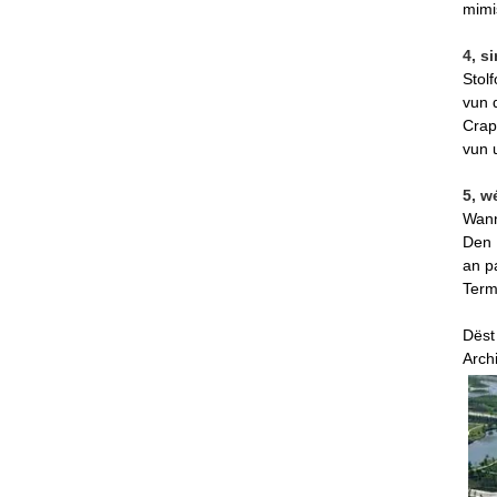
mimi
4, s
Stol
vun 
Crap
vun 
5, w
Wann
Den 
an p
Term
Dëst
Arch