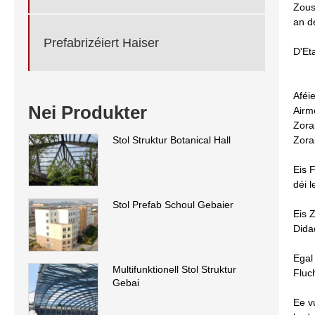
Zous
an d
Prefabrizéiert Haiser
D'Et
Aféi
Nei Produkter
Airm
Zorab
Zorab
Stol Struktur Botanical Hall
Eis 
déi 
Stol Prefab Schoul Gebaier
Eis 
Dida
Egal
Multifunktionell Stol Struktur
Fluc
Gebai
Ee v