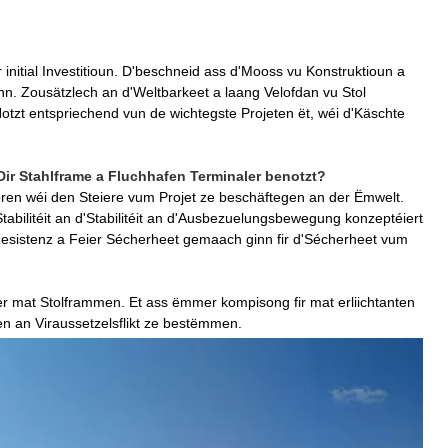
r initial Investitioun. D'beschneid ass d'Mooss vu Konstruktioun a
n. Zousätzlech an d'Weltbarkeet a laang Velofdan vu Stol
tzt entspriechend vun de wichtegste Projeten ët, wéi d'Käschte
Dir Stahlframe a Fluchhafen Terminaler benotzt?
ren wéi den Steiere vum Projet ze beschäftegen an der Ëmwelt.
tabilitéit an d'Stabilitéit an d'Ausbezuelungsbewegung konzeptéiert
esistenz a Feier Sécherheet gemaach ginn fir d'Sécherheet vum
r mat Stolframmen. Et ass ëmmer kompisong fir mat erliichtanten
eten an Viraussetzelsflikt ze bestëmmen.