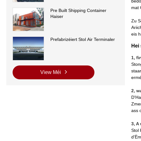
bedo
mat 
Pre Built Shipping Container
Haiser
Zu S
Arii
eis 
Prefabrizéiert Stol Air Terminaler
Hei
1, f
Ston
staa
View Méi
ermé
2, w
D'Ha
Zmem
ass 
3, A
Stol
d'Ëm