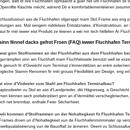
ngen, datt et Äre Fluchhafen opmaacht a guer net um Fluchhafen ze lafen
Operolfte Käschte mécht, wärend Dir e komfortablementéieren zesum
chlussfusioun ass de Fluchhafen ofgerappt mam Stol Frame ass eng p
chtungen ass. Mat sengem niddelaxe Entsätznates, d'Konstruktioun, an Ene
haut fir méi iwwer eist Produkt ze léieren a wéi mir Iech hëllefen Är Flu
 sinn fënnef dacks gefrot Froen (FAQ) iwwer Fluchhafen Ter
irwat ginn Stolfrummen an der Fluchhafter aus dem Fluchhafen be
gerrämpfen sinn am Fluchhaft mam Fluchhéissele benotzt well se exzell str
rk genuch fir d'Gewiicht vum Terminal z'ënnerstëtzen an erëm externe
igleche Stamm Renomen fir méi grouss Flexibilitéit am Design, eng erla
at sinn d'Virdeeler vum Stahl am Fluchhafen Terminalbau?
aptzodeeler vu Stol an ass d'Landprieder, déi Hägresseg, a Geschiich
en kënnen sech prefabrizéiert ginn an d'Vermëttel verschegbriechen, d
och net brennbar, enthale Feier Sécherheet.
 wéi kommen d'Stolframmen un der Nohaltegkeet fir Fluchhafen Te
 Frames droen un d'Nohaltegkeet vun de Fluchhafenminminaler op vers
weltqualaliséierung vun de Bauoffall ze änneren. Deent vu Schlussallu