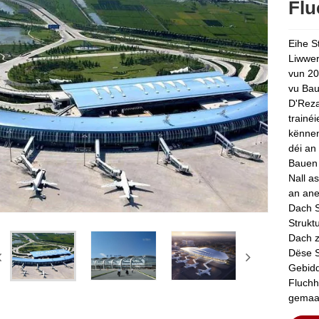
Flu
Eihe S
Liwwer
vun 20
vu Bau
D'Reza
trainéi
kënnen
déi an
Bauen 
Nall a
an ane
Dach S
Struktu
Dach z
Dëse S
Gebidd
Fluchh
gemaac