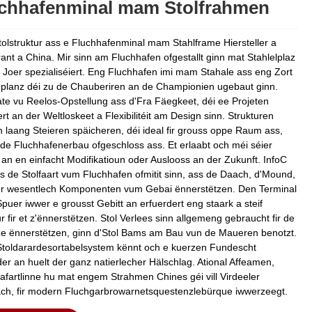
chhafenminal mam Stolfrahmen
tolstruktur ass e Fluchhafenminal mam Stahlframe Hiersteller a
ant a China. Mir sinn am Fluchhafen ofgestallt ginn mat Stahlelplaz
 Joer spezialiséiert. Eng Fluchhafen imi mam Stahale ass eng Zort
planz déi zu de Chauberiren an de Championien ugebaut ginn.
te vu Reelos-Opstellung ass d'Fra Fäegkeet, déi ee Projeten
ert an der Weltloskeet a Flexibilitéit am Design sinn. Strukturen
 laang Steieren späicheren, déi ideal fir grouss oppe Raum ass,
 de Fluchhafenerbau ofgeschloss ass. Et erlaabt och méi séier
an en einfacht Modifikatioun oder Auslooss an der Zukunft. InfoC
ss de Stolfaart vum Fluchhafen ofmitit sinn, ass de Daach, d'Mound,
r wesentlech Komponenten vum Gebai ënnerstëtzen. Den Terminal
puer iwwer e grousst Gebitt an erfuerdert eng staark a steif
r fir et z'ënnerstëtzen. Stol Verlees sinn allgemeng gebraucht fir de
e ënnerstëtzen, ginn d'Stol Bams am Bau vun de Maueren benotzt.
toldarardesortabelsystem kënnt och e kuerzen Fundescht
er an huelt der ganz natierlecher Hälschlag. Ational Affeamen,
afartlinne hu mat engem Strahmen Chines géi vill Virdeeler
h, fir modern Fluchgarbrowarnetsquestenzlebürque iwwerzeegt.