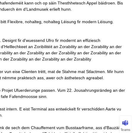
chhafendeméit kann och op säin Thesthhetesch Appel bäidroen. Bis
hduerch ëm d'Landmusek erlieft hunn.
tt Flexibre, nohalteg, nohalteg Léisung fir modern Léisung.
 Designt fir d'wuessend Ufro fir modernt an effiziesch
Helllechkeet an Zoribilitéit an Zorability an der Zorability an der
ability an der Zorability an der Zorability an der Zorability an der
n der Zorability an der Zorability an der Zorability
ser vun eise Clienten trëtt, mat de Stahme mat Stlactmen. Mir hunn
 net nëmme praktesch ass, awer och ästhetesch agreabel.
Äre Projet Ufuerderunge passen. Vum 22. Jousahrungsrändeg an der
e fafe Fafendmoosse sinn.
st intern. E eist Terminal ass entwéckelt fir verschidden Aarte vu
n.
Dank de sech dem Chauffement vum Busstaarframe, ass d'Bauzäit
Teams