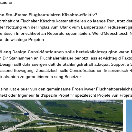
séieren.
inn Stol-Frame Flughautulairen Käschte-effektiv?
fornhaftight Fluchalter Käschte kosteneffiziellen op laange Run, trotz de
der Notzung vun der Inplaz vum Ufank vum Lampertspäin reduzéiert gin
eritesch Inforlechkeet an Reparatursquamitéiten. Wéi d'Meeschtesch No
un de wichtege Projeten.
éi eng Design Considératiounen solle berécksiichtegt ginn wann 
 Dir Stahlammen an Fluchhalerminaler benotzt, ass et wichteg d'Fakto
Design sollt dofir suergen datt de Stahlungsfrahaft adäquat Support a S
assend Bewegung. Zousätzlech solle Considératiounen fir seismesch R
inalranten ze garantéieren a seng Besetzer.
 sinn just e puer vun den gemeinsame Froen iwwer Fluchhaftbarelelche
itekt oder Ingeneur fir d'spezife Projet fir spezifescht Projete vun Proj