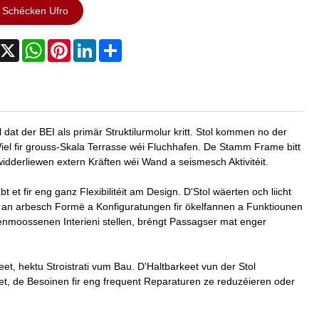
Schécken Ufro
acebook
X
WhatsApp
Pinterest
LinkedIn
Share
 dat der BEI als primär Struktilurmolur kritt. Stol kommen no der
 Wiel fir grouss-Skala Terrasse wéi Fluchhafen. De Stamm Frame bitt
widderliewen extern Kräften wéi Wand a seismesch Aktivitéit.
 fir eng ganz Flexibilitéit am Design. D'Stol wäerten och liicht
en an arbesch Formë a Konfiguratungen fir ökelfannen a Funktiounen
nmoossenen Interieni stellen, bréngt Passagser mat enger
eet, hektu Stroistrati vum Bau. D'Haltbarkeet vun der Stol
et, de Besoinen fir eng frequent Reparaturen ze reduzéieren oder