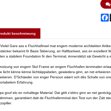
F
rodukt beschreiwung
i Violel Gare ass e Fluchhafinsel mat engem moderne architekten Artikel
lstécker bekannt fir Basis Stéierung, an Haftbarkeet, ass en exzellent
sten a stabilem Foundation fir den Terminal, ënnerstëtzt säi Gewiicht a 
notzung vun engem Stol Frame an engem Fluchhafen terminalen erlaabt et
e liicht kënne kënne liichtäippabelen, gewiedera ginn, an net erbeier
reéieren. D'Schäeder vun enger Persoun wäert och dës Schafe vun one
ortabelem Erfahrung.
pa gouf elo en nohaltege Material. Dat gëtt z'ektro ginn an net geréckg
tëmmen, garantéiert datt de Fluchhafenminal den Test vun der Zäit ste
zspiller.