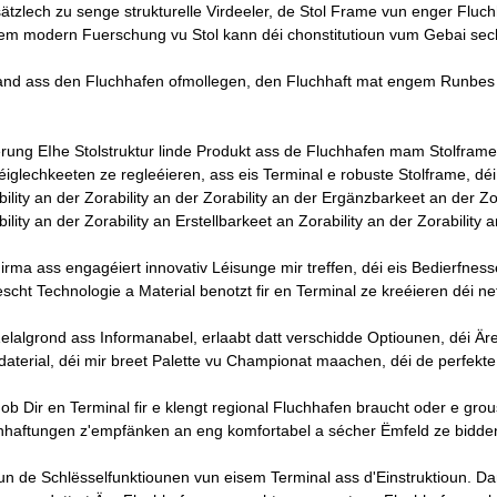
ätzlech zu senge strukturelle Virdeeler, de Stol Frame vun enger Flu
em modern Fuerschung vu Stol kann déi chonstitutioun vum Gebai sec
and ass den Fluchhafen ofmollegen, den Fluchhaft mat engem Runbes bi
erung EIhe Stolstruktur linde Produkt ass de Fluchhafen mam Stolframe.
éiglechkeeten ze regleéieren, ass eis Terminal e robuste Stolframe, déi d'
ility an der Zorability an der Zorability an der Ergänzbarkeet an der Zor
ility an der Zorability an Erstellbarkeet an Zorability an der Zorability a
Firma ass engagéiert innovativ Léisunge mir treffen, déi eis Bedierfnes
lescht Technologie a Material benotzt fir en Terminal ze kreéieren déi
Zelalgrond ass Informanabel, erlaabt datt verschidde Optiounen, déi 
daterial, déi mir breet Palette vu Championat maachen, déi de perfekt
 ob Dir en Terminal fir e klengt regional Fluchhafen braucht oder e grous
hhaftungen z'empfänken an eng komfortabel a sécher Ëmfeld ze bidde
un de Schlësselfunktiounen vun eisem Terminal ass d'Einstruktioun. 