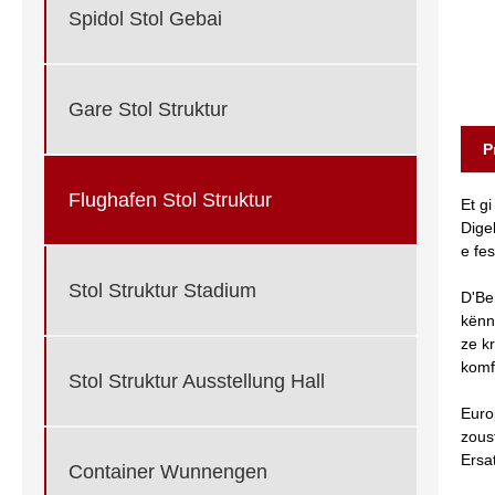
Spidol Stol Gebai
Gare Stol Struktur
P
Flughafen Stol Struktur
Et g
Dige
e fe
Stol Struktur Stadium
D'Be
kënn
ze k
komf
Stol Struktur Ausstellung Hall
Euro
zous
Ersat
Container Wunnengen