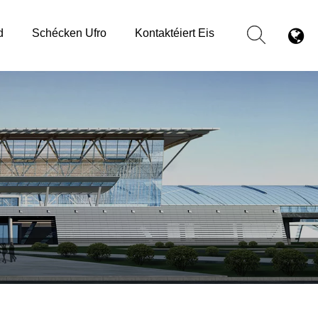
d
Schécken Ufro
Kontaktéiert Eis