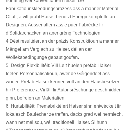
nohalteg wéi konventionell Heiser. De
Fabrikatiounskleedungsprozess ass a manner Material
Offall, a vill prabf Haiser benotzt Energiekomplette an
Designen. Ausser allem ass e puer Fabrécke fir
d'Solidarchacken an aner gréng Technologien.
4 Dëst resultéiert an der präzis Konstruktioun a manner
Mängel am Verglach zu Heiser, déi an der
Wolleksbedingunge gebaut goufen.
5. Design Flexibilitéit: Vill Leit huelen prefab Haiser
feelen Personnalisatioun, awer de Géigendeel ass
wouer. Prefab Haiser kënnen voll an den Hausbesëtzer
hir Preference a Virfäll fir Autorisrëschunge geschnidden
ginn, befreien an Materialien.
6. Hurtabilitéit: Premabriktéiert Haiser sinn entwéckelt fir
lokalesch Baulëcher ze treffen, dacks grad wéi hermlech,
wann net méi sou, wéi traditionell Haiser. Si hunn