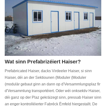
Wat sinn Prefabrizéiert Haiser?
Prefabricated Haiser, dacks Virdeeler Haiser, si sinn
Haiser, déi an der Sektiounen (Moduler (Moduler
(modulär gebaut ginn an dann op d'Versammlungsplaz fir
d'Versammlung transportéiert. Oder wéi onksektiv Haiser,
déi ganz op der Plaz gekräizegt sinn, pressab Haiser sinn
an enger kontrolléierter Fabréck Ëmfeld hiergestallt. De