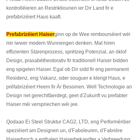
kontrolléieren an Restriktiounen ier Dir Land fir e
prefabrizéiert Haus kaaft.
Prefabrizéiert Haiser
ginn op de Wee rembourséiert wéi
mir iwwer modern Wunnengen denken. Mat hiren
effizienten Stärenprozess, sprëtzeg Potenzial, an öklof
Design, prasabétheotorativ fir traditionell Haiser bidden
eng spigelen Haiser. Egal ob Dir sidd fir eng permanent
Residenz, eng Vakanz, oder souguer e klengt Haus, e
préfabrizéiert Heem fir Är Besoinen. Well Technologie an
Design net gerechtfäerdegt, geet d'Zukunft vu prefabter
Haiser méi verspriechen wéi jee.
Qodaao Ei Steel Struktur CAG2, LTD, eng Performériber
speziéiert am Designen un, d'Faboleuren, d'Fabrière
Haiserbroch a enthalen Haiserbekandter a Verbreedung.