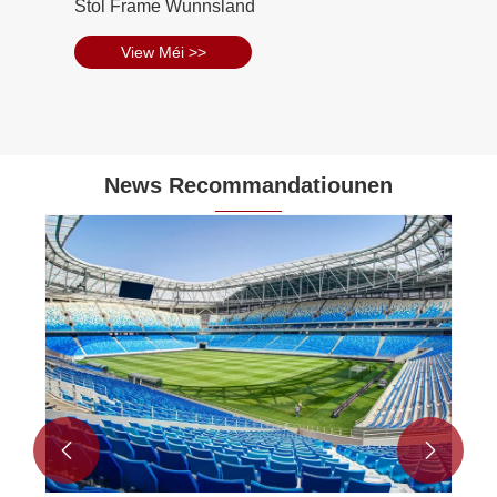
High-Claim Stol Frame Bürogebai
View Méi >>
News Recommandatiounen

