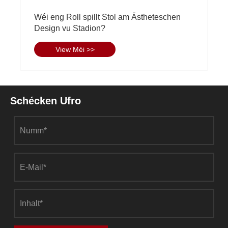
Den Zhao Binye vun der Eihe Steel
Structure Group huet den Éierentitel "2024
Youth Role Model in Construction Steel
View Méi >>
Structure Industry" gewonnen.
Schécken Ufro