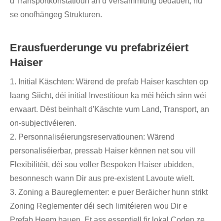
d'Transportkonstatioun an d'Versammlung bedauert, hu
se onofhängeg Strukturen.
Erausfuerderunge vu prefabrizéiert
Haiser
1. Initial Käschten: Wärend de prefab Haiser kaschten op
laang Siicht, déi initial Investitioun ka méi héich sinn wéi
erwaart. Dëst beinhalt d'Käschte vum Land, Transport, an
on-subjectivéieren.
2. Personnaliséierungsreservatiounen: Wärend
personaliséierbar, pressab Haiser kënnen net sou vill
Flexibilitéit, déi sou voller Bespoken Haiser ubidden,
besonnesch wann Dir aus pre-existent Lavoute wielt.
3. Zoning a Baureglementer: e puer Beräicher hunn strikt
Zoning Reglementer déi sech limitéieren wou Dir e
Prefab Heem bauen. Et ass essentiell fir lokal Coden ze