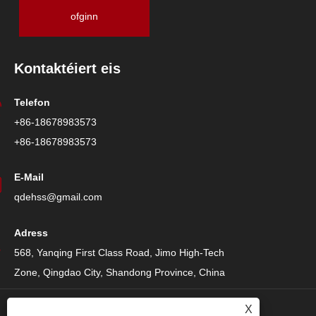
ofginn
Kontaktéiert eis
Telefon
+86-18678983573
+86-18678983573
E-Mail
qdehss@gmail.com
Adress
568, Yanqing First Class Road, Jimo High-Tech
Zone, Qingdao City, Shandong Province, China
X