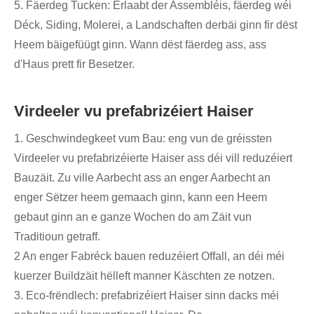
5. Fäerdeg Tucken: Erlaabt der Assembléis, fäerdeg wéi
Déck, Siding, Molerei, a Landschaften derbäi ginn fir dëst
Heem bäigefüügt ginn. Wann dëst fäerdeg ass, ass
d'Haus prett fir Besetzer.
Virdeeler vu prefabrizéiert Haiser
1. Geschwindegkeet vum Bau: eng vun de gréissten
Virdeeler vu prefabrizéierte Haiser ass déi vill reduzéiert
Bauzäit. Zu ville Aarbecht ass an enger Aarbecht an
enger Sëtzer heem gemaach ginn, kann een Heem
gebaut ginn an e ganze Wochen do am Zäit vun
Traditioun getraff.
2 An enger Fabréck bauen reduzéiert Offall, an déi méi
kuerzer Buildzäit hëlleft manner Käschten ze notzen.
3. Eco-frëndlech: prefabrizéiert Haiser sinn dacks méi