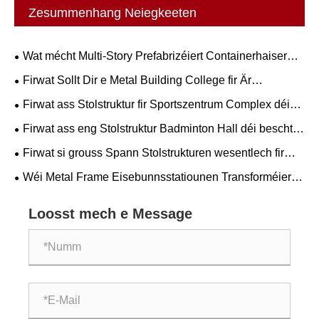
Zesummenhang Neiegkeeten
Wat mécht Multi-Story Prefabrizéiert Containerhaiser
ideal fir kommerziell a Wunnprojeten?
Firwat Sollt Dir e Metal Building College fir Är
Ausbildung betruechten
Firwat ass Stolstruktur fir Sportszentrum Complex déi
bescht Léisung fir modern Stadionkonstruktioun
Firwat ass eng Stolstruktur Badminton Hall déi bescht
Wiel fir modern Sportsanlagen
Firwat si grouss Spann Stolstrukturen wesentlech fir
modern Stadien
Wéi Metal Frame Eisebunnsstatiounen Transforméieren
Modern Zuch Rees Erfahrungen
Loosst mech e Message