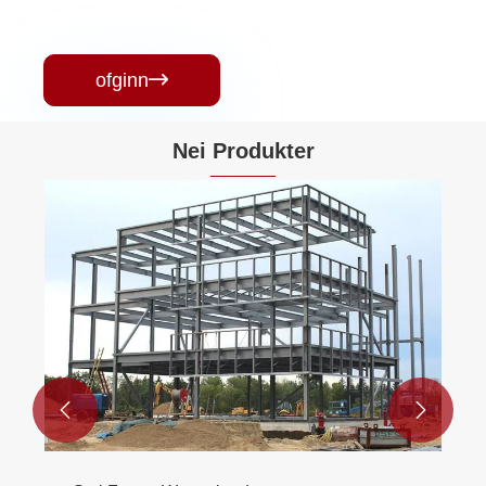
ofginn

Nei Produkter

