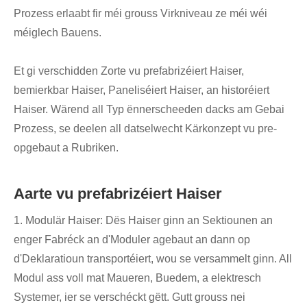
Prozess erlaabt fir méi grouss Virkniveau ze méi wéi
méiglech Bauens.
Et gi verschidden Zorte vu prefabrizéiert Haiser,
bemierkbar Haiser, Paneliséiert Haiser, an historéiert
Haiser. Wärend all Typ ënnerscheeden dacks am Gebai
Prozess, se deelen all datselwecht Kärkonzept vu pre-
opgebaut a Rubriken.
Aarte vu prefabrizéiert Haiser
1. Modulär Haiser: Dës Haiser ginn an Sektiounen an
enger Fabréck an d'Moduler agebaut an dann op
d'Deklaratioun transportéiert, wou se versammelt ginn. All
Modul ass voll mat Maueren, Buedem, a elektresch
Systemer, ier se verschéckt gëtt. Gutt grouss nei