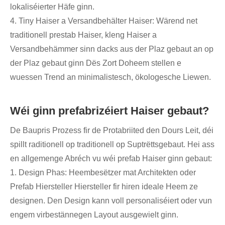
lokaliséierter Häfe ginn.
4. Tiny Haiser a Versandbehälter Haiser: Wärend net
traditionell prestab Haiser, kleng Haiser a
Versandbehämmer sinn dacks aus der Plaz gebaut an op
der Plaz gebaut ginn Dës Zort Doheem stellen e
wuessen Trend an minimalistesch, ökologesche Liewen.
Wéi ginn prefabrizéiert Haiser gebaut?
De Baupris Prozess fir de Protabriited den Dours Leit, déi
spillt raditionell op traditionell op Suptrëttsgebaut. Hei ass
en allgemenge Abréch vu wéi prefab Haiser ginn gebaut:
1. Design Phas: Heembesëtzer mat Architekten oder
Prefab Hiersteller Hiersteller fir hiren ideale Heem ze
designen. Den Design kann voll personaliséiert oder vun
engem virbestännegen Layout ausgewielt ginn.