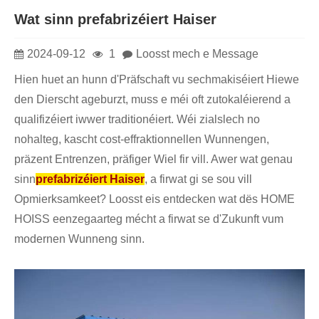
Wat sinn prefabrizéiert Haiser
2024-09-12
1
Loosst mech e Message
Hien huet an hunn d'Präfschaft vu sechmakiséiert Hiewe
den Dierscht ageburzt, muss e méi oft zutokaléierend a
qualifizéiert iwwer traditionéiert. Wéi zialslech no
nohalteg, kascht cost-effraktionnellen Wunnengen,
präzent Entrenzen, präfiger Wiel fir vill. Awer wat genau
sinn
prefabrizéiert Haiser
, a firwat gi se sou vill
Opmierksamkeet? Loosst eis entdecken wat dës HOME
HOISS eenzegaarteg mécht a firwat se d'Zukunft vum
modernen Wunneng sinn.