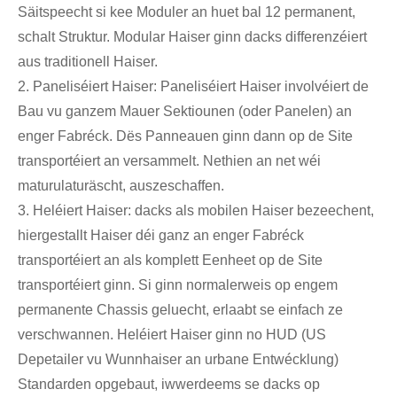
Säitspeecht si kee Moduler an huet bal 12 permanent,
schalt Struktur. Modular Haiser ginn dacks differenzéiert
aus traditionell Haiser.
2. Paneliséiert Haiser: Paneliséiert Haiser involvéiert de
Bau vu ganzem Mauer Sektiounen (oder Panelen) an
enger Fabréck. Dës Panneauen ginn dann op de Site
transportéiert an versammelt. Nethien an net wéi
maturulaturäscht, auszeschaffen.
3. Heléiert Haiser: dacks als mobilen Haiser bezeechent,
hiergestallt Haiser déi ganz an enger Fabréck
transportéiert an als komplett Eenheet op de Site
transportéiert ginn. Si ginn normalerweis op engem
permanente Chassis geluecht, erlaabt se einfach ze
verschwannen. Heléiert Haiser ginn no HUD (US
Depetailer vu Wunnhaiser an urbane Entwécklung)
Standarden opgebaut, iwwerdeems se dacks op