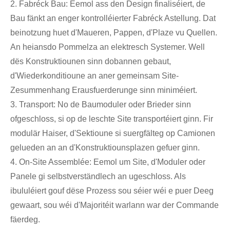
2. Fabréck Bau: Eemol ass den Design finaliséiert, de
Bau fänkt an enger kontrolléierter Fabréck Astellung. Dat
beinotzung huet d'Maueren, Pappen, d'Plaze vu Quellen.
An heiansdo Pommelza an elektresch Systemer. Well
dës Konstruktiounen sinn dobannen gebaut,
d'Wiederkonditioune an aner gemeinsam Site-
Zesummenhang Erausfuerderunge sinn miniméiert.
3. Transport: No de Baumoduler oder Brieder sinn
ofgeschloss, si op de leschte Site transportéiert ginn. Fir
modulär Haiser, d'Sektioune si suergfälteg op Camionen
gelueden an an d'Konstruktiounsplazen gefuer ginn.
4. On-Site Assemblée: Eemol um Site, d'Moduler oder
Panele gi selbstverständlech an ugeschloss. Als
ibululéiert gouf dëse Prozess sou séier wéi e puer Deeg
gewaart, sou wéi d'Majoritéit warlann war der Commande
fäerdeg.