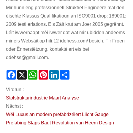
Mir hunn eng professionnell Struktret Engineere mat den
éischte Klassus Qualifikatioun an ISO9001 drop: 189001:
2009 testilerfations. Eis Zäit krut am Joer 2005 gegrënnt.
Léit iwwerhaapt méi iwwer dat wat mir ubidden andeems
mir eis Websäit op hiti.12 idehess.com/ besich. Fir Froen
oder Ënnerstëtzung, kontaktéiert eis bei
qdehss@gmail.com.
Facebook
X
WhatsApp
Pinterest
LinkedIn
Share
Virdrun :
Stolstrukturindustrie Maart Analyse
Nächst :
Wéi Luxus an modern prefabrizéiert Liicht Gauge
Prefabing Staps Baut Revolution vun Heem Design